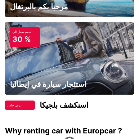
مرحبا بكم بالبرتغال
خصم يصل الي
30 %
استئجار سيارة في إيطاليا
اسنكشف بلجيكا
عرض خاص
Why renting car with Europcar ?