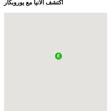
اكتشف ألانيا مع يوروبكار