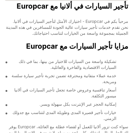
تأجير السيارات في ألانيا مع Europcar
مرحباً بكم في Europcar - اختيارك الأمثل لتأجير السيارات في ألانيا.
نحن نقدم خدمات تأجير سيارات عالية الجودة للمسافرين في هذه المدينة
الجميلة بمجموعة واسعة من الخيارات لتناسب احتياجاتك.
مزايا تأجير السيارات مع Europcar
تشكيلة واسعة من السيارات للاختيار من بينها، بما في ذلك
السيارات الاقتصادية والفاخرة والعائلية.
خدمة عملاء متفانية ومحترفة تضمن تجربة تأجير سيارة سلسة
ومريحة.
أسعار تنافسية وعروض خاصة تجعل تأجير السيارات في ألانيا
ميسور التكلفة.
إمكانية الحجز عبر الإنترنت بكل سهولة ويسر.
خيارات تأجير قصيرة المدى وطويلة المدى لتتناسب مع جدولك
الزمني.
سواء كنت تزور ألانيا للعمل أو لقضاء عطلة مع العائلة، Europcar يوفر
لك الحل المثالي لتنقلك بكل راحة وسهولة. لا تتردد في الاتصال بنا اليوم