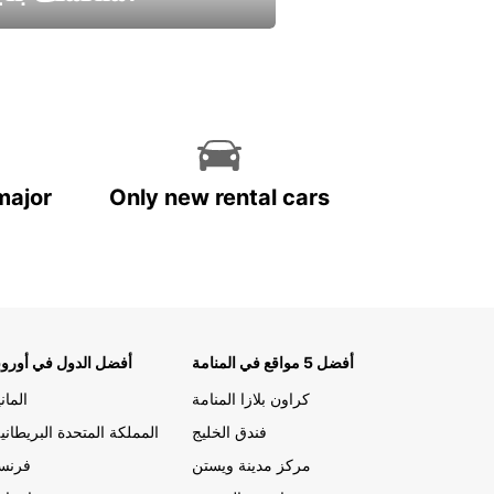
استمتع واحصل علي عرض
major
Only new rental cars
أفضل 5 مواقع في المنامة
أفضل الدول في أوروب
كراون بلازا المنامة
الماني
فندق الخليج
المملكة المتحدة البريطاني
مركز مدينة ويستن
فرنسا