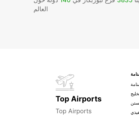
نا
3835
فرع لبوربكار في
140
دوله حول
العالم
نامة
خليج
Top Airports
ستن
Top Airports
فيذي