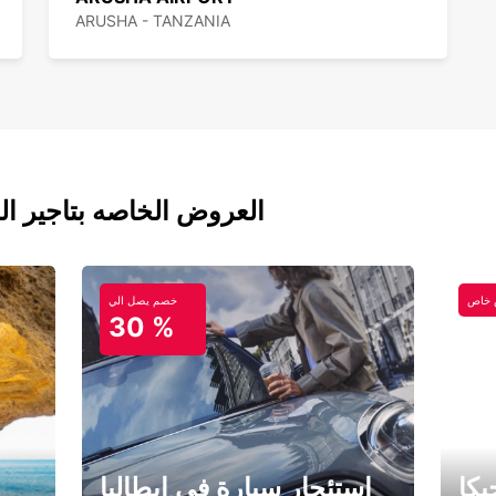
ARUSHA - TANZANIA
العروض الخاصه بتاجير ال
خاص
خصم يصل الي
30 %
كا
استئجار سيارة في إيطاليا