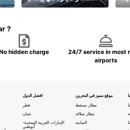
ستاجر مركبه في ايطاليا – بسعر
 خاص
مميز
ar ?
No hidden charge
24/7 service in most 
airports
ا
موقع مميز في البحرين
افضل الدول
ا
مطار مسقط
قطر
ة
مطار صلاله
عمان
المنامة
الإمارات العربية المتحدة-
أبوظبي