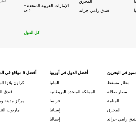
لدي
ا
المحرق
الإمارات العربية المتحدة –
دبي
ا
فندق رامي جراند
كل الدول
ميز في البحرين
أفضل الدول في أوروبا
أفضل 5 مواقع في المنامة
مطار مسقط
المانيا
كراون بلازا الم
مطار صلاله
المملكة المتحدة البريطانية
فندق ال
المنامة
فرنسا
مركز مدينة وي
المحرق
إسبانيا
ماريوت التن
ندق رامي جراند
إيطاليا