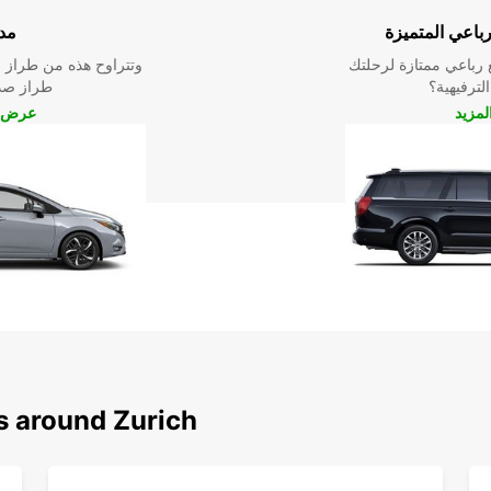
رباعي المتميزة
مد
رباعي ممتازة لرحلتك
وتتراوح هذه من طراز م
الترفيهية؟
طراز صدي
مزيد
عرض ا
s around Zurich