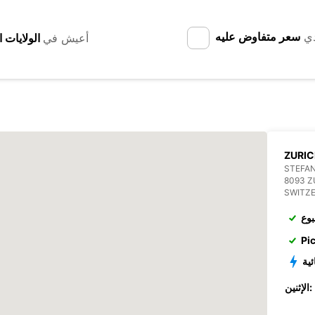
دي
سعر متفاوض عليه
أعيش في
ZURI
STEFAN
8093 Z
SWITZ
بوع
Pi
ئية
الإثنين: