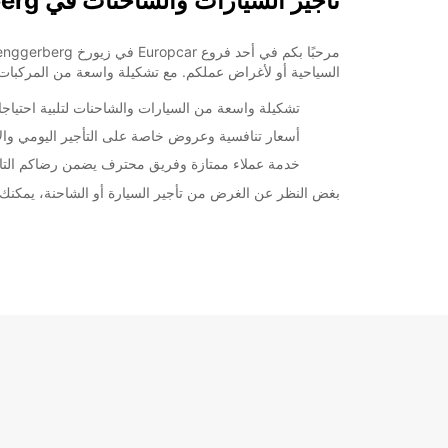
تأجير السيارات والشاحنات في Zurich Eth Hoenggerberg
+41 (44) 6337660
السياحية أو لأغراض عملكم. مع تشكيلة واسعة من المركبات المت
خط سير الرحلة
تشكيلة واسعة من السيارات والشاحنات لتلبية احتياجا
أسعار تنافسية وعروض خاصة على التأجير اليومي وا
خدمة عملاء ممتازة وفريق محترف يضمن رضاكم التا
بغض النظر عن الغرض من تأجير السيارة أو الشاحنة، يمكنك الاعتماد على Europcar لتوفير أفضل الخيارات بأسعار تنافسية. احجز اليوم واستمتع بتجربة تأجير 