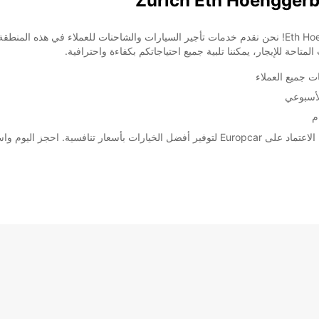
مرحبًا بكم في أحد فروع Europcar في زيورخ Eth Hoenggerberg! نحن نقدم خدمات تأجير السيارات والشاحنات 
احة للإيجار، يمكننا تلبية جميع احتياجاتكم بكفاءة واحترافية.
ت جميع العملاء
لأسبوعي
م
مريحة ومريحة خلال إقامتك في زيورخ!