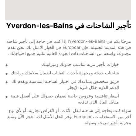
تأجير الشاحنات في Yverdon-les-Bains
مرحبًا بكم في Yverdon-les-Bains! إذا كنت في حاجة إلى تأجير شاحنة
في هذه المدينة الجميلة، فإن Europcar هي الخيار الأمثل لك. نحن نقدم
مجموعة واسعة من الشاحنات ذات الجودة العالية لتلبية جميع احتياجاتك.
خيارات تأجير مرنة لتناسب جدولك وميزانيتك
شاحنات حديثة ومجهزة بأحدث التقنيات لضمان سلامتك وراحتك
فريق متخصص يساعدك في اختيار الشاحنة المناسبة ويقدم لك
الدعم اللازم خلال فترة الإيجار
اسعار تنافسية وعروض خاصة لضمان حصولك على أفضل قيمة
مقابل المال الذي تدفعه
سواء كنت بحاجة إلى شاحنة لنقل الأثاث، أو لأغراض تجارية، أو لأي نوع
آخر من الاستخدامات، Europcar توفر الحل الأمثل لك. احجز الآن وتمتع
بتجربة تأجير مريحة وسهلة.