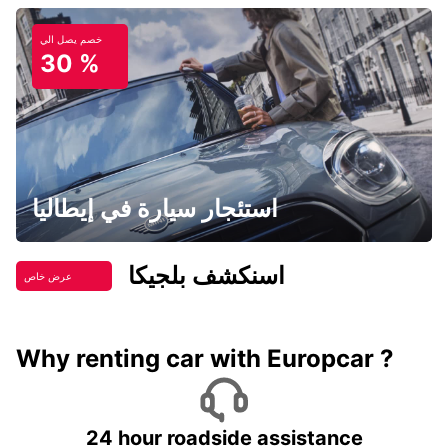
خصم يصل الي
30 %
استئجار سيارة في إيطاليا
اسنكشف بلجيكا
عرض خاص
Why renting car with Europcar ?
24 hour roadside assistance