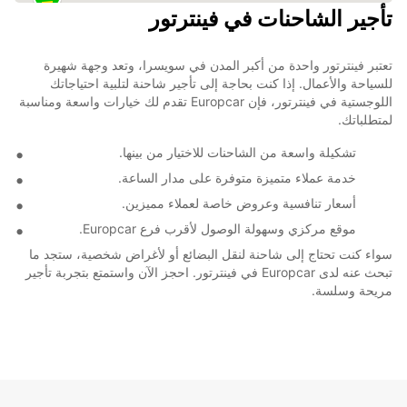
تأجير الشاحنات في فينترتور
تعتبر فينترتور واحدة من أكبر المدن في سويسرا، وتعد وجهة شهيرة
للسياحة والأعمال. إذا كنت بحاجة إلى تأجير شاحنة لتلبية احتياجاتك
اللوجستية في فينترتور، فإن Europcar تقدم لك خيارات واسعة ومناسبة
لمتطلباتك.
تشكيلة واسعة من الشاحنات للاختيار من بينها.
خدمة عملاء متميزة متوفرة على مدار الساعة.
أسعار تنافسية وعروض خاصة لعملاء مميزين.
موقع مركزي وسهولة الوصول لأقرب فرع Europcar.
سواء كنت تحتاج إلى شاحنة لنقل البضائع أو لأغراض شخصية، ستجد ما
تبحث عنه لدى Europcar في فينترتور. احجز الآن واستمتع بتجربة تأجير
مريحة وسلسة.