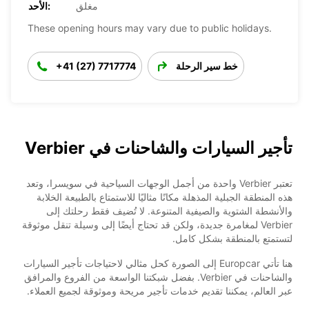
مغلق
الأحد:
These opening hours may vary due to public holidays.
خط سير الرحلة
+41 (27) 7717774
تأجير السيارات والشاحنات في Verbier
تعتبر Verbier واحدة من أجمل الوجهات السياحية في سويسرا، وتعد
هذه المنطقة الجبلية المذهلة مكانًا مثاليًا للاستمتاع بالطبيعة الخلابة
والأنشطة الشتوية والصيفية المتنوعة. لا تُضيف فقط رحلتك إلى
Verbier لمغامرة جديدة، ولكن قد تحتاج أيضًا إلى وسيلة تنقل موثوقة
لتستمتع بالمنطقة بشكل كامل.
هنا تأتي Europcar إلى الصورة كحل مثالي لاحتياجات تأجير السيارات
والشاحنات في Verbier. بفضل شبكتنا الواسعة من الفروع والمرافق
عبر العالم، يمكننا تقديم خدمات تأجير مريحة وموثوقة لجميع العملاء.