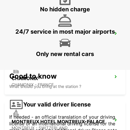
No hidden charge
24/7 service in most major airports
AIGLE
AIGLE - SWITZERLAND
Only new rental cars
Good to know
CHAMONIX
CHAMONIX - FRANCE
What should you bring at the station ?
Your valid driver license
If needed - an official translation of your driving
MONTREUX HOTEL MONTREUX-PALACE
license or an international driving license for the
MONTREUX - SWITZERLAND