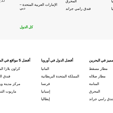
لدي
ا
المحرق
الإمارات العربية المتحدة –
دبي
ا
فندق رامي جراند
كل الدول
ميز في البحرين
أفضل الدول في أوروبا
أفضل 5 مواقع في المنامة
مطار مسقط
المانيا
كراون بلازا الم
مطار صلاله
المملكة المتحدة البريطانية
فندق ال
المنامة
فرنسا
مركز مدينة وي
المحرق
إسبانيا
ماريوت التن
ندق رامي جراند
إيطاليا