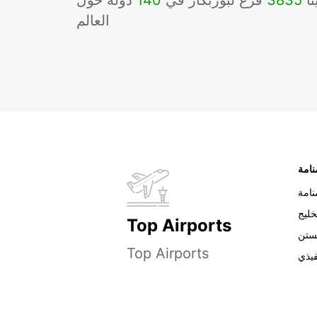
نا
3835
فرع لبوربكار في
140
دوله حول
العالم
نامة
خليج
Top Airports
ستن
Top Airports
فيذي