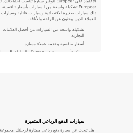
الاعتماد على Europcar لتوفير سيارة تناسب احتياجاتك.
Europcar تشكيلة واسعة من السيارات بأسعار تنافسية،
ذلك سيارات صغيرة للاقتصادية وسيارات عائلية وسيارات 
للعملاء الذين يبحثون عن الراحة والأناقة.
تشكيلة واسعة من السيارات من أفضل العلامات
التجارية
أسعار تنافسية وخدمة عملاء ممتازة
مراكز تأجير مريحة في Sursee والمناطق المحيطة
خيارات تأمين شاملة لضمان رحلة آمنة ومريحة
حجز مباشر عبر الإنترنت بسهولة وسرعة
بغض النظر عن الغرض من زيارتك لـ Sursee، ي
على Europcar لتوفير تجربة تأجير سيارات سلسة وموثو
احجز اليوم واستمتع برحلتك براحة تامة وثقة.
سيارات الدفع الرباعي المتميزة
هل تبحث عن سيارة دفع رباعي ممتازة لرحلتك
مجموعة و