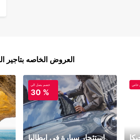
العروض الخاصه بتاجير ال
خاص
خصم يصل الي
30 %
كا
استئجار سيارة في إيطاليا