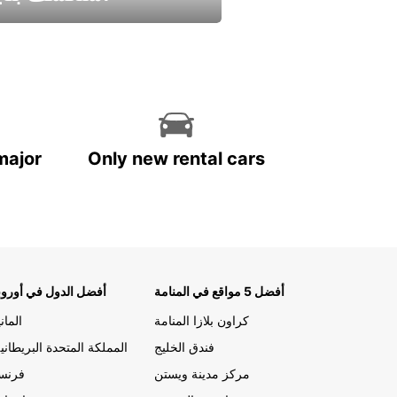
استمتع واحصل علي عرض
major
Only new rental cars
أفضل 5 مواقع في المنامة
أفضل الدول في أوروب
كراون بلازا المنامة
الماني
فندق الخليج
المملكة المتحدة البريطاني
مركز مدينة ويستن
فرنسا