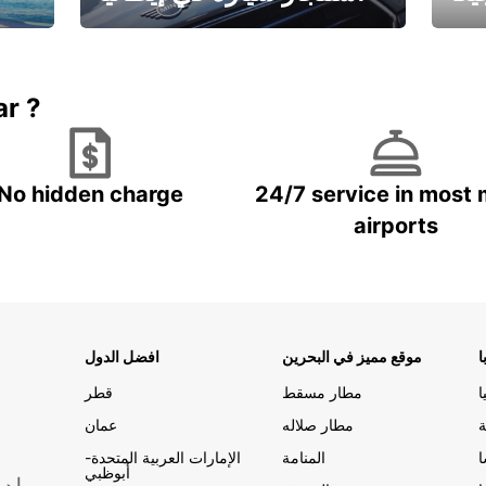
ستاجر مركبه في ايطاليا – بسعر
 خاص
مميز
ar ?
No hidden charge
24/7 service in most 
airports
ا
موقع مميز في البحرين
افضل الدول
ا
مطار مسقط
قطر
ة
مطار صلاله
عمان
المنامة
الإمارات العربية المتحدة-
أبوظبي