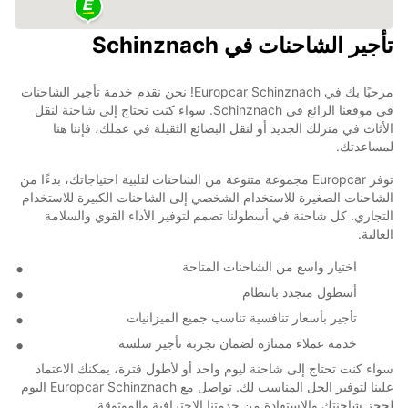
تأجير الشاحنات في Schinznach
مرحبًا بك في Europcar Schinznach! نحن نقدم خدمة تأجير الشاحنات
في موقعنا الرائع في Schinznach. سواء كنت تحتاج إلى شاحنة لنقل
الأثاث في منزلك الجديد أو لنقل البضائع الثقيلة في عملك، فإننا هنا
لمساعدتك.
توفر Europcar مجموعة متنوعة من الشاحنات لتلبية احتياجاتك، بدءًا من
الشاحنات الصغيرة للاستخدام الشخصي إلى الشاحنات الكبيرة للاستخدام
التجاري. كل شاحنة في أسطولنا تصمم لتوفير الأداء القوي والسلامة
العالية.
اختيار واسع من الشاحنات المتاحة
أسطول متجدد بانتظام
تأجير بأسعار تنافسية تناسب جميع الميزانيات
خدمة عملاء ممتازة لضمان تجربة تأجير سلسة
سواء كنت تحتاج إلى شاحنة ليوم واحد أو لأطول فترة، يمكنك الاعتماد
علينا لتوفير الحل المناسب لك. تواصل مع Europcar Schinznach اليوم
لحجز شاحنتك والاستفادة من خدمتنا الاحترافية والموثوقة.