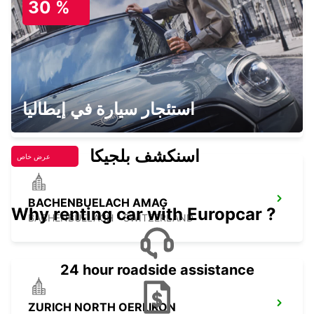
30 %
SURSEE - SWITZERLAND
ZURICH MAIN STATION
استئجار سيارة في إيطاليا
ZURICH - SWITZERLAND
اسنكشف بلجيكا
عرض خاص
BACHENBUELACH AMAG
Why renting car with Europcar ?
BACHENBUELACH - SWITZERLAND
24 hour roadside assistance
ZURICH NORTH OERLIKON