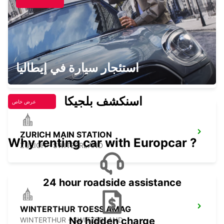
CHAM ZUG AMAG
استئجار سيارة في إيطاليا
CHAM - SWITZERLAND
اسنكشف بلجيكا
عرض خاص
ZURICH MAIN STATION
Why renting car with Europcar ?
ZURICH - SWITZERLAND
24 hour roadside assistance
WINTERTHUR TOESS AMAG
No hidden charge
WINTERTHUR - SWITZERLAND