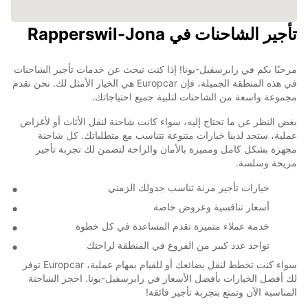
تأجير الشاحنات في Rapperswil-Jona
مرحبًا بكم في رابرسفيل-يونا! إذا كنت تبحث عن خدمات تأجير الشاحنات
في هذه المنطقة الجميلة، فإن Europcar هي الخيار الأمثل لك. نحن نقدم
مجموعة واسعة من الشاحنات لتلبية جميع احتياجاتك.
بغض النظر عن ما تحتاج إليه، سواء كانت شاحنة لنقل الأثاث أو لأغراض
عملية، ستجد لدينا خيارات متنوعة تتناسب مع متطلباتك. كل شاحنة
مجهزة بشكل كامل ومميزة بالأمان والراحة لتضمن لك تجربة تأجير
مريحة وسلسة.
خيارات تأجير مرنة تناسب جدولك الزمني
أسعار تنافسية وعروض خاصة
خدمة عملاء متميزة تقدم المساعدة في كل خطوة
تواجد عدد كبير من الفروع في المنطقة لراحتك
سواء كنت تخطط لنقل بضائعك أو للقيام بمهام عملية، Europcar توفر
لك أفضل الخيارات بأفضل الأسعار في رابرسفيل-يونا. احجز الشاحنة
المناسبة الآن وتمتع بتجربة تأجير فائقة!