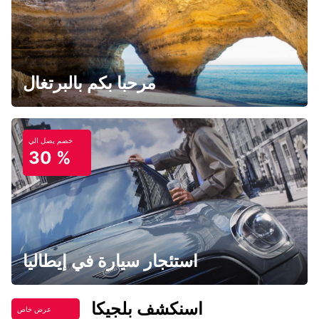
مرحبا بكم بالبرتغال
خصم يصل الي
30 %
استئجار سيارة في إيطاليا
اسنكشف بلجيكا
عرض خاص