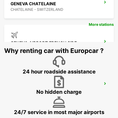
GENEVA CHATELAINE
CHATELAINE - SWITZERLAND
More stations
GENEVA AIRPORT FRENCH SIDE
FERNEY VOLTAIRE - FRANCE
Why renting car with Europcar ?
24 hour roadside assistance
GENEVA COINTRIN AIRPORT GVA SWISS
SIDE
No hidden charge
GENEVA - SWITZERLAND
24/7 service in most major airports