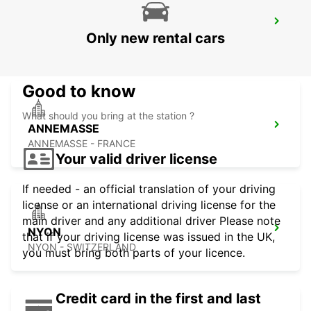
GENEVA VERNIER
Only new rental cars
VERNIER - SWITZERLAND
Good to know
What should you bring at the station ?
ANNEMASSE
ANNEMASSE - FRANCE
Your valid driver license
If needed - an official translation of your driving
license or an international driving license for the
main driver and any additional driver Please note
NYON
that if your driving license was issued in the UK,
NYON - SWITZERLAND
you must bring both parts of your licence.
Credit card in the first and last