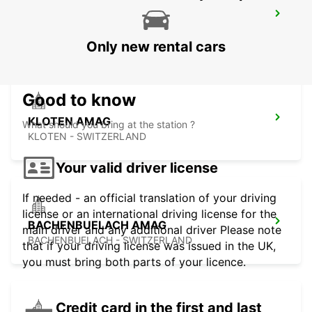
USTER AMAG
USTER - SWITZERLAND
Only new rental cars
Good to know
KLOTEN AMAG
What should you bring at the station ?
KLOTEN - SWITZERLAND
Your valid driver license
If needed - an official translation of your driving
license or an international driving license for the
BACHENBUELACH AMAG
main driver and any additional driver Please note
BACHENBUELACH - SWITZERLAND
that if your driving license was issued in the UK,
you must bring both parts of your licence.
Credit card in the first and last