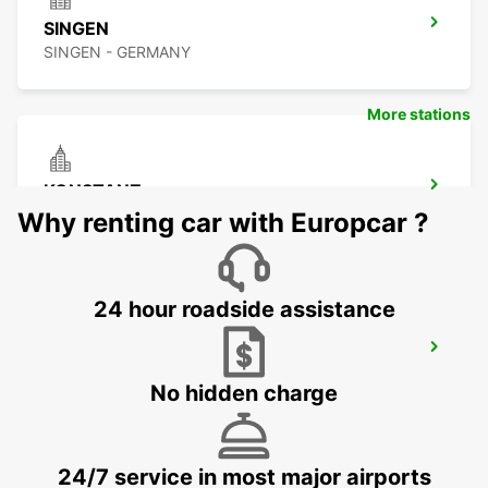
SINGEN
SINGEN - GERMANY
More stations
KONSTANZ
KONSTANZ - GERMANY
Why renting car with Europcar ?
24 hour roadside assistance
SCHAFFHAUSEN AMAG
SCHAFFHAUSEN - SWITZERLAND
No hidden charge
24/7 service in most major airports