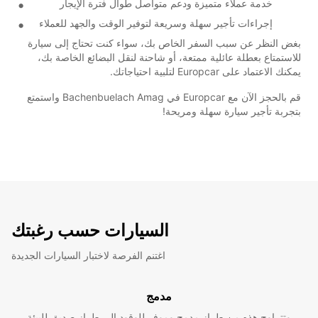
خدمة عملاء متميزة ودعم متواصل طوال فترة الإيجار
إجراءات تأجير سهلة وسريعة لتوفير الوقت والجهد للعملاء
بغض النظر عن سبب السفر الخاص بك، سواء كنت تحتاج إلى سيارة
للاستمتاع بعطلة عائلية ممتعة، أو شاحنة لنقل البضائع الخاصة بك،
يمكنك الاعتماد على Europcar لتلبية احتياجاتك.
قم بالحجز الآن مع Europcar في Bachenbuelach Amag واستمتع
بتجربة تأجير سيارة سهلة ومريحة!
السيارات حسب رغبتك
اغتنم الفرصة لاختبار السيارات الجديدة
مدمج
وتتراوح هذه من طراز مدمج وموفر للوقود إلى طراز صديق للبيئة