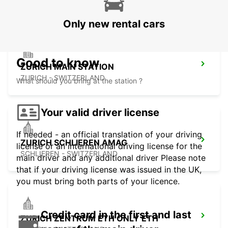
DUEBENDORF - SWITZERLAND
Only new rental cars
Good to know
ZURICH MAIN STATION
ZURICH - SWITZERLAND
What should you bring at the station ?
Your valid driver license
If needed - an official translation of your driving
ZURICH SCHLIEREN AMAG
license or an international driving license for the
SCHLIEREN - SWITZERLAND
main driver and any additional driver Please note
that if your driving license was issued in the UK,
you must bring both parts of your licence.
Credit card in the first and last
ZURICH ZENTRUM ETH ONLY ETH