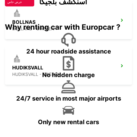
اسنكشف بلجيكا
عرض خاص
BOLLNAS
Why renting car with Europcar ?
BOLLNAS - SWEDEN
24 hour roadside assistance
HUDIKSVALL
No hidden charge
HUDIKSVALL - SWEDEN
24/7 service in most major airports
Only new rental cars