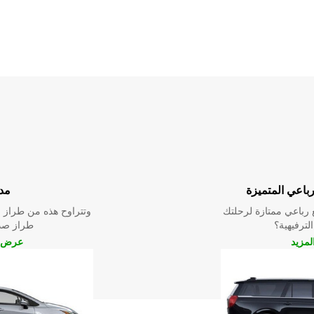
رباعي المتميزة
مد
رباعي ممتازة لرحلتك
وتتراوح هذه من طراز م
الترفيهية؟
طراز صدي
مزيد
عرض ا