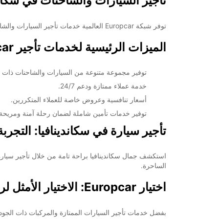
تأجير السيارات والشاحنات في سكاند
*برسوم إ
opening hours may vary due to public holidays.
توفر شبكة Europcar العالمية خدمات تأجير السيارات والشاحنات في أكثر من 160 دولة حول العالم، بمجموعة متنوعة من المركبات لتناسب احتياجات الجميع، سواء كانوا أفرادًا أو محترفين.
الميزات الرئيسية لخدمات تأجير Europcar في سكاندينافيا:
+46 (250) 39790
توفير مجموعة متنوعة من السيارات والشاحنات ذات الج
خط سير الرحلة
خدمة عملاء ممتازة ودعم 24/7.
أسعار تنافسية وعروض خاصة للعملاء المتكررين.
توفير خدمات تأمين شاملة لضمان رحلة آمنة ومريحة.
تأجير سيارة في سكاندينافيا: التجربة
الساحرة.
اختيار Europcar: الاختيار الأمثل لرحلتك في سكاندينافيا
بفضل خدمات تأجير السيارات الممتازة والمركبات ذات الجودة العالية التي توفرها Europcar في سكاندينافيا، يمكن للعملاء الاعتماد على 