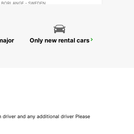
BORLANGE - SWEDEN
major
Only new rental cars
FALUN TRAIN STATION
FALUN - SWEDEN
in driver and any additional driver Please