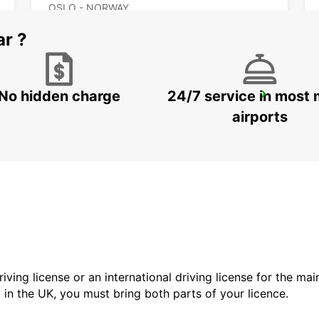
OSLO - NORWAY
ar ?
No hidden charge
24/7 service in most 
FALUN DELIVERY AND COLLECTION
FALUN - SWEDEN
airports
driving license or an international driving license for the ma
d in the UK, you must bring both parts of your licence.