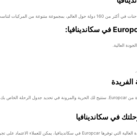
ينافيا
ضافية
These 
ودة العالية.
 الفريدة
استكشف جمال سكاندينافيا براحة تامة من خلال تأجير سيارة من Europcar. ستتيح لك الحرية والمرونة 
تجربة سفر لا تنسى. احجز الآن واستمتع بالرحلة!