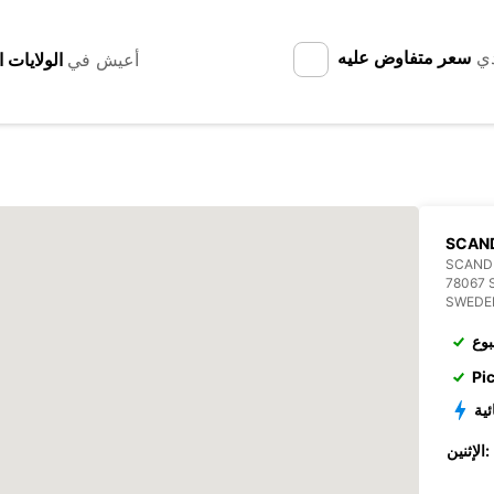
دي
سعر متفاوض عليه
أعيش في
SCAN
SCANDI
78067 
SWEDE
بوع
Pi
ئية
الإثنين: