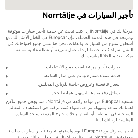
تأجير السيارات في Norrtälje
مرحبًا بك في Norrtälje! إذا كنت تبحث عن خدمة تأجير سيارات موثوقة
ومريحة في هذه المدينة الجميلة، فإن Europcar هي الخيار الأمثل لك. مع
أسطول متنوع من السيارات والفانات، نحن هنا لنلبي جميع احتياجاتك في
التنقل. سواء كنت تخطط لرحلة عمل سريعة أو عطلة عائلية ممتعة،
يمكننا تقديم الحلا المناسب لك.
خيارات تأجير مرنة تناسب جميع الاحتياجات.
خدمة عملاء ممتازة ودعم على مدار الساعة.
أسعار تنافسية وعروض خاصة للزبائن المحليين.
وسائل دفع متنوعة لتسهيل عملية الحجز.
تستفيد Europcar من مواقع رائعة في Norrtälje، مما يجعل جميع أماكن
اهتمامك متاحة بسهولة وراحة. سواء كنت ترغب في استكشاف المعالم
السياحية في المنطقة أو القيام برحلات خارج المدينة، ستجد السيارة
المناسبة لرحلتك لدينا.
احجز سيارتك مع Europcar اليوم واستمتع بتجربة تأجير سيارات سلسة
وممتعة في Norrtälje. نحن هنا لمساعدتك في جعل رحلتك مريحة