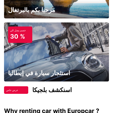
مرحبا بكم بالبرتغال
خصم يصل الي
30 %
استئجار سيارة في إيطاليا
اسنكشف بلجيكا
عرض خاص
Why renting car with Europcar ?