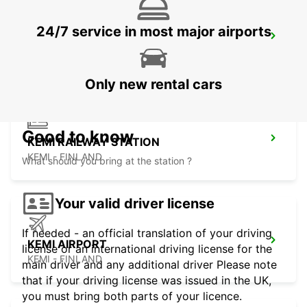
24/7 service in most major airports
SKELLEFTEA AIRPORT
SKELLEFTEA - SWEDEN
Only new rental cars
Good to know
KEMI RAILWAY STATION
KEMI - FINLAND
What should you bring at the station ?
Your valid driver license
If needed - an official translation of your driving
KEMI AIRPORT
license or an international driving license for the
KEMI - FINLAND
main driver and any additional driver Please note
that if your driving license was issued in the UK,
you must bring both parts of your licence.