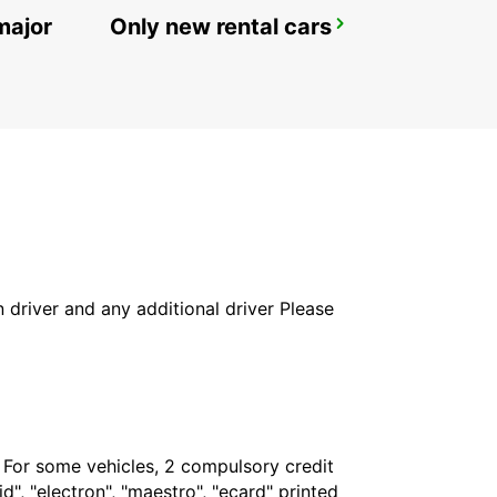
major
Only new rental cars
OREBRO
OREBRO - SWEDEN
in driver and any additional driver Please
. For some vehicles, 2 compulsory credit
", "electron", "maestro", "ecard" printed