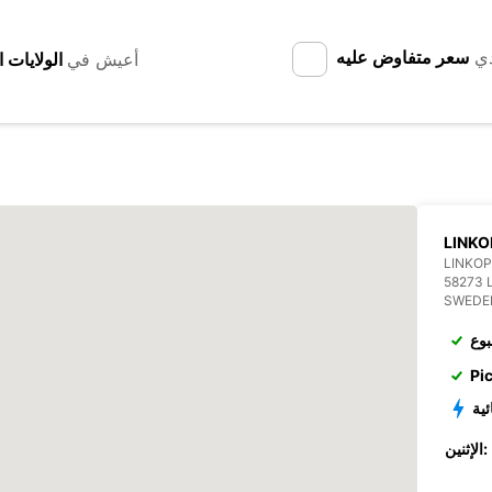
دي
سعر متفاوض عليه
أعيش في
LINKO
LINKOP
58273 
SWEDE
بوع
Pi
ئية
الإثنين: