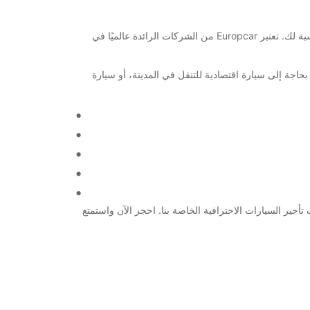
مرحبًا بك في مطار لينكوبينغ! إذا كنت تبحث عن خدمة تأجير سيارات موثوقة وفعالة في هذه المنطقة، فإن Europcar هي الخيار الأمثل بالنسبة لك. تعتبر Europcar من الشركات الرائدة عالميًا في
حاجة إلى سيارة اقتصادية للتنقل في المدينة، أو سيارة
ات تأجير السيارات الاحترافية الخاصة بنا. احجز الآن واستمتع