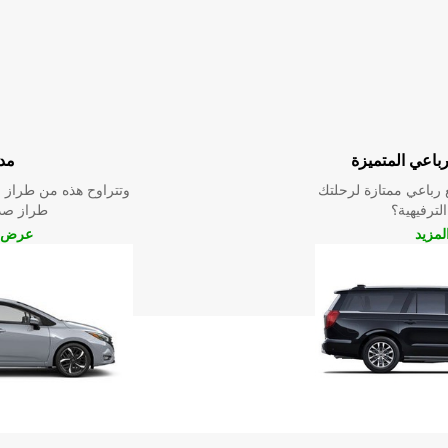
رباعي المتميزة
مد
رباعي ممتازة لرحلتك
وتتراوح هذه من طراز م
الترفيهية؟
طراز صدي
مزيد
عرض ا