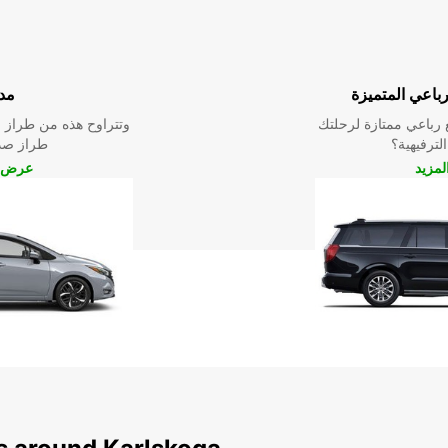
رباعي المتميزة
مد
رباعي ممتازة لرحلتك
وتتراوح هذه من طراز م
الترفيهية؟
طراز صدي
مزيد
عرض ا