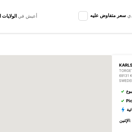
دي
سعر متفاوض عليه
أعيش في
KARL
TORGET
69131 
SWEDE
بوع
Pi
ئية
الإثنين: