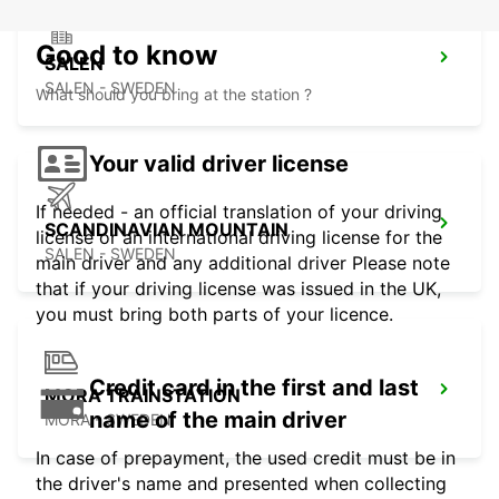
Good to know
SALEN
SALEN - SWEDEN
What should you bring at the station ?
Your valid driver license
If needed - an official translation of your driving
SCANDINAVIAN MOUNTAIN
license or an international driving license for the
SALEN - SWEDEN
main driver and any additional driver Please note
that if your driving license was issued in the UK,
you must bring both parts of your licence.
Credit card in the first and last
MORA TRAINSTATION
name of the main driver
MORA - SWEDEN
In case of prepayment, the used credit must be in
the driver's name and presented when collecting