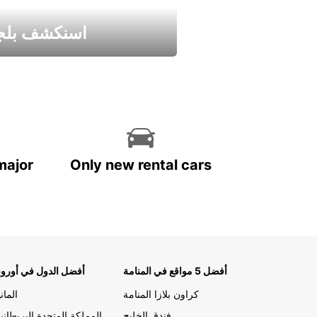
اسنكشف بلجي
استمتع واحصل علي عرض
major
Only new rental cars
أفضل 5 مواقع في المنامة
أفضل الدول في أوروب
كراون بلازا المنامة
الماني
فندق الخليج
المملكة المتحدة البريطاني