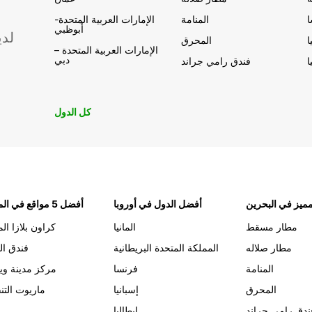
المنامة
الإمارات العربية المتحدة-
أبوظبي
لدي
ا
المحرق
الإمارات العربية المتحدة –
دبي
ا
فندق رامي جراند
كل الدول
ميز في البحرين
أفضل الدول في أوروبا
أفضل 5 مواقع في المنامة
مطار مسقط
المانيا
كراون بلازا الم
مطار صلاله
المملكة المتحدة البريطانية
فندق ال
المنامة
فرنسا
مركز مدينة وي
المحرق
إسبانيا
ماريوت التن
ندق رامي جراند
إيطاليا