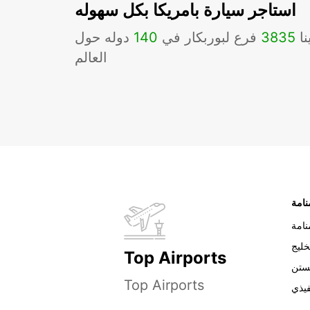
استاجر سيارة بامريكا بكل سهوله
نا
3835
فرع لبوربكار في
140
دوله حول
العالم
نامة
خليج
Top Airports
ستن
Top Airports
فيذي