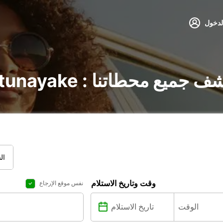
لدخول
سيارات في Katunayake : اكتشف جميع محطاتنا
ال
وقت وتاريخ الاستلام
نفس موقع الإرجاع