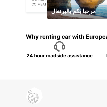
COIMBATORE - INDIA
مرحبا بكم بالبرتغال
لقضاء عطلة مميزة مع يوربكار
Why renting car with Europc
24 hour roadside assistance