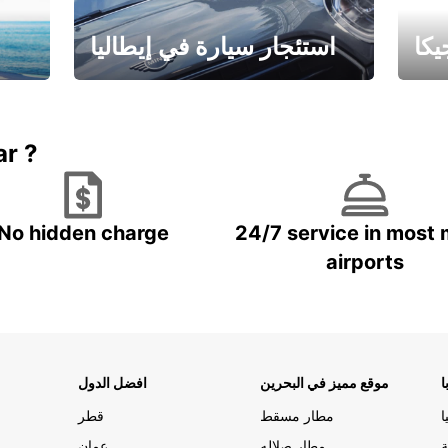
كا
استئجار سيارة في إيطاليا
ستاجر مركبه في ايطاليا – بسعر
 خاص
مميز
ar ?
No hidden charge
24/7 service in most 
airports
ا
موقع مميز في البحرين
افضل الدول
ا
مطار مسقط
قطر
ة
مطار صلاله
عمان