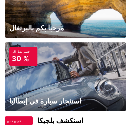
مرحبا بكم بالبرتغال
خصم يصل الي
30 %
استئجار سيارة في إيطاليا
اسنكشف بلجيكا
عرض خاص