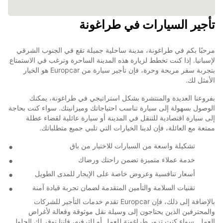
تأجير السيارات في طراغونة
مرحبًا بكم في طراغونة، مدينة ساحلية جميلة تقع في الجنوب الشرقي
لإسبانيا. إذا كنت تخطط لزيارة هذه المدينة الساحرة وترغب في الاستمتاع
بتجربة سفر مريحة وحرة، فإن تأجير سيارة من Europcar هو الخيار
الأمثل لك.
بفروعنا العديدة والمنتشرة بشكل استراتيجي في طراغونة، يمكنك
الوصول بسهولة إلى سيارة تناسب احتياجاتك وميزانيتك. سواء كنت بحاجة
إلى سيارة اقتصادية للتنقل في المدينة أو سيارة عائلية لقضاء عطلة
ممتعة مع العائلة، فإن لدينا الخيارات التي تلبي جميع متطلباتك.
تشكيلة واسعة من السيارات للاختيار من باق
خدمة عملاء متميزة تضمن راحتك ورضاك
أسعار تنافسية وعروض خاصة على الإيجار للمدى الطويل
تقنيات السلامة والتأمين المتقدمة لضمان تجربة قيادة آمنة
بالإضافة إلى ذلك، فإن Europcar تقدم خدمات التأجير للشركات
والمحترفين الذين يحتاجون إلى وسيلة نقل موثوقة وفعالة لأغراض
العمل. سواء كنت تزور طراغونة للعمل أو للترفيه، فإننا نوفر لك الحلول