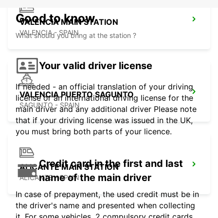
Good to know
VALENCIA MAIN STATION
VALENCIA - SPAIN
What should you bring at the station ?
Your valid driver license
If needed - an official translation of your driving
VALENCIA PUERTO SAGUNTO
license or an international driving license for the
SAGUNTO - SPAIN
main driver and any additional driver Please note
that if your driving license was issued in the UK,
you must bring both parts of your licence.
Credit card in the first and last
ALICANTE MAIN STATION
name of the main driver
ALICANTE - SPAIN
In case of prepayment, the used credit must be in
the driver's name and presented when collecting
it. For some vehicles, 2 compulsory credit cards,