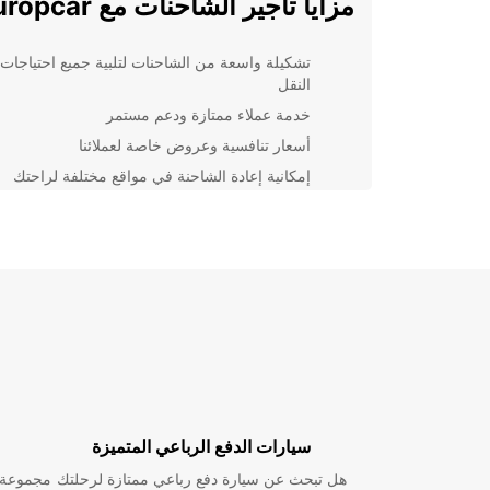
مزايا تأجير الشاحنات مع Europcar
تشكيلة واسعة من الشاحنات لتلبية جميع احتياجات
النقل
خدمة عملاء ممتازة ودعم مستمر
أسعار تنافسية وعروض خاصة لعملائنا
إمكانية إعادة الشاحنة في مواقع مختلفة لراحتك
سواء كنت تحتاج إلى شاحنة صغيرة لنقل بضائع قليلة أو ش
كبيرة لنقل أحمال ثقيلة، يمكننا توفير الحل المناسب لك. تع
Europcar معياراً للجودة والاحترافية في خدمات تأجير ا
والشاحنات، ونحن نسعى جاهدين لتلبية وتجاوز توقعات عملا
في كل مرة.
احجز شاحنتك اليوم في Sabadell
لا تتردد في الاتصال بنا أو زيارة فرع r
Sabadell لحجز شاحنتك اليوم. ستحصل على خدمة تأجير
موثوقة ومريحة تلبي احتياجاتك بكل كفاءة.
سيارات الدفع الرباعي المتميزة
هل تبحث عن سيارة دفع رباعي ممتازة لرحلتك
مجموعة و