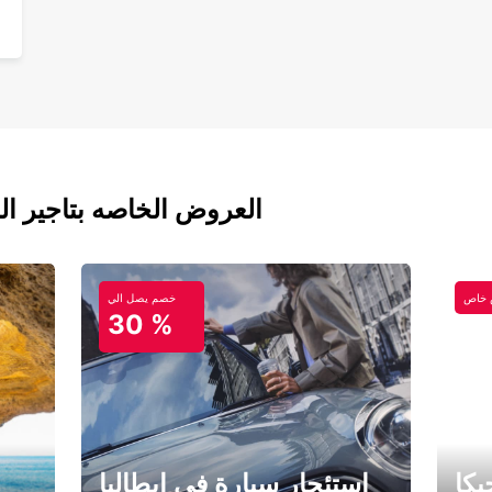
العروض الخاصه بتاجير ال
خاص
خصم يصل الي
30 %
كا
استئجار سيارة في إيطاليا