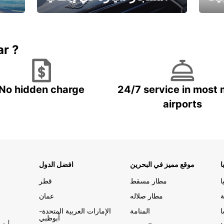
ستاجر مركبه في ايطاليا – بسعر
 خاص
مميز
ar ?
No hidden charge
24/7 service in most 
airports
ا
موقع مميز في البحرين
افضل الدول
ا
مطار مسقط
قطر
ة
مطار صلاله
عمان
المنامة
الإمارات العربية المتحدة-
أبوظبي