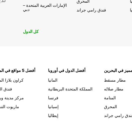
لدي
ا
المحرق
الإمارات العربية المتحدة –
دبي
ا
فندق رامي جراند
كل الدول
ميز في البحرين
أفضل الدول في أوروبا
أفضل 5 مواقع في المنامة
مطار مسقط
المانيا
كراون بلازا الم
مطار صلاله
المملكة المتحدة البريطانية
فندق ال
المنامة
فرنسا
مركز مدينة وي
المحرق
إسبانيا
ماريوت التن
ندق رامي جراند
إيطاليا