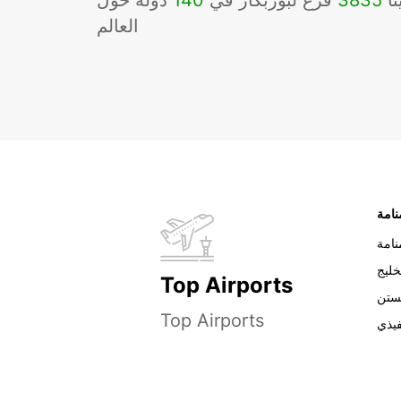
نا
3835
فرع لبوربكار في
140
دوله حول
العالم
نامة
خليج
Top Airports
ستن
Top Airports
فيذي