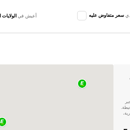
دي
سعر متفاوض عليه
أعيش في
ع
 تأجير
لمناطق المحيطة.
ية،