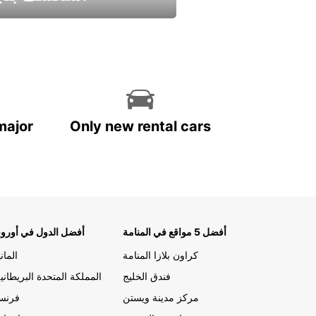
استمتع واحصل علي عرض
major
Only new rental cars
أفضل 5 مواقع في المنامة
أفضل الدول في أوروب
كراون بلازا المنامة
الماني
فندق الخليج
المملكة المتحدة البريطاني
مركز مدينة ويستن
فرنسا