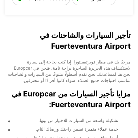
تأجير السيارات والشاحنات في
Fuerteventura Airport
مرحبًا بك في مطار فويرتيفينتورا! إذا كنت بحاجة إلى سيارة
لاستكشاف هذه الجزيرة الساحرة براحة تامة، فنحن في Europcar
نحن هنا لمساعدتك. نحن نقدم أسطولًا متنوعًا من السيارات والشاحنات
لتناسب احتياجات جميع العملاء، سواء كانوا أفرادًا أو محترفين.
مزايا تأجير السيارات من Europcar في
Fuerteventura Airport:
تشكيلة واسعة من السيارات للاختيار من بينها.
خدمة عملاء متميزة تضمن راحتك ورضاك التام.
أسعار تنافسية وعروض خاصة تجعل تجربة الإيجار ميسورة