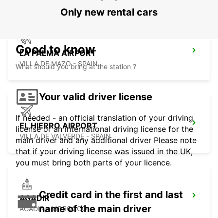
Only new rental cars
Good to know
LA PALMA AIRPORT
VILLA DE MAZO - SPAIN
What should you bring at the station ?
Your valid driver license
If needed - an official translation of your driving
EL HIERRO AIRPORT
license or an international driving license for the
VILLA DE VALVERDE - SPAIN
main driver and any additional driver Please note
that if your driving license was issued in the UK,
you must bring both parts of your licence.
Credit card in the first and last
AGADIR
name of the main driver
AGADIR - MOROCCO