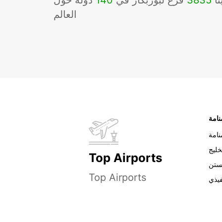
نا
3835
فرع لبوربكار في
140
دوله حول
العالم
نامة
خليج
Top Airports
ستن
Top Airports
فيذي