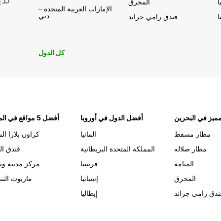
لدي
ا
المحرق
الإمارات العربية المتحدة –
دبي
ا
فندق رامي جراند
كل الدول
ميز في البحرين
أفضل الدول في أوروبا
أفضل 5 مواقع في المنامة
مطار مسقط
المانيا
كراون بلازا الم
مطار صلاله
المملكة المتحدة البريطانية
فندق ال
المنامة
فرنسا
مركز مدينة وي
المحرق
إسبانيا
ماريوت التن
ندق رامي جراند
إيطاليا