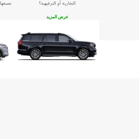
التجارية أو الترفيهية؟
تصنعها
اختيار Europcar لإقامة لا تُنس
عرض المزيد
Mojácar
اختر Europcar لتجربة تأجير السيارات ال
واستمتع برحلة لا تُنسى تجعلك تزور المدينة مرارًا وتكرارًا