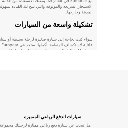
مع Europcar في Mojácar، يمكنك الاستفادة من خدمة
الاستئجار السريعة والموثوقة والتي تتيح لك القيادة بسهول
المدينة وخارجها.
تشكيلة واسعة من السيارات
سواء كنت بحاجة إلى سيارة صغيرة لرحلة بسيطة أو سيار
عائلية لاستك
Mojácar تشكيلة كبيرة من السيارات لتلبية احتياجاتك.
خدمة عملاء ممتازة
يقدم فريق خدمة العملاء في uropcar
ممتازًا ومساعدة في اختيار السيارة المناسبة لك وتوفير ك
تحتاجه لتجربة قيادة مريحة وممتعة.
استكشاف Mojácar بسهولة
سيارات الدفع الرباعي المتميزة
استمتع برحلتك في Mojácar دون عناء من خلال تأجير 
من Europcar واستكشاف أفضل المعالم السياحية والم
هل تبحث عن سيارة دفع رباعي ممتازة لرحلتك
مجموعة و
والمتاجر في المدينة.