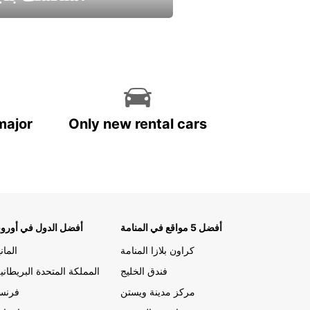
استمتع واحصل علي عرض
major
Only new rental cars
أفضل 5 مواقع في المنامة
أفضل الدول في أوروب
كراون بلازا المنامة
الماني
فندق الخليج
المملكة المتحدة البريطاني
مركز مدينة ويستن
فرنسا