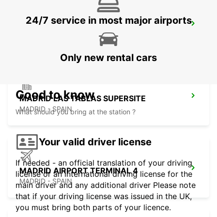
24/7 service in most major airports
MADRID AIRPORT TERMINAL 1
MADRID - SPAIN
Only new rental cars
Good to know
MADRID LAS TABLAS SUPERSITE
MADRID - SPAIN
What should you bring at the station ?
Your valid driver license
If needed - an official translation of your driving
MADRID AIRPORT TERMINAL 4
license or an international driving license for the
MADRID - SPAIN
main driver and any additional driver Please note
that if your driving license was issued in the UK,
you must bring both parts of your licence.