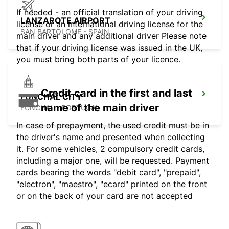
If needed - an official translation of your driving
LANZAROTE AIRPORT
license or an international driving license for the
SAN BARTOLOME - SPAIN
main driver and any additional driver Please note
that if your driving license was issued in the UK,
you must bring both parts of your licence.
Credit card in the first and last
FUNCHAL CITY
name of the main driver
FUNCHAL - PORTUGAL
In case of prepayment, the used credit must be in
the driver's name and presented when collecting
it. For some vehicles, 2 compulsory credit cards,
including a major one, will be requested. Payment
cards bearing the words "debit card", "prepaid",
"electron", "maestro", "ecard" printed on the front
or on the back of your card are not accepted