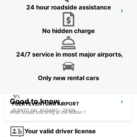
24 hour roadside assistance
LA PALMA AIRPORT
VILLA DE MAZO - SPAIN
No hidden charge
24/7 service in most major airports
EL HIERRO AIRPORT
VILLA DE VALVERDE - SPAIN
Only new rental cars
Good to know
FUERTEVENTURA AIRPORT
PUERTO DEL ROSARIO - SPAIN
What should you bring at the station ?
Your valid driver license