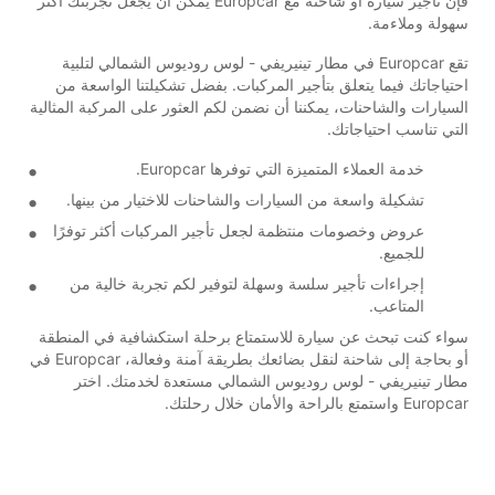
فإن تأجير سيارة أو شاحنة مع Europcar يمكن أن يجعل تجربتك أكثر
سهولة وملاءمة.
تقع Europcar في مطار تينيريفي - لوس روديوس الشمالي لتلبية
احتياجاتك فيما يتعلق بتأجير المركبات. بفضل تشكيلتنا الواسعة من
السيارات والشاحنات، يمكننا أن نضمن لكم العثور على المركبة المثالية
التي تناسب احتياجاتك.
خدمة العملاء المتميزة التي توفرها Europcar.
تشكيلة واسعة من السيارات والشاحنات للاختيار من بينها.
عروض وخصومات منتظمة لجعل تأجير المركبات أكثر توفرًا
للجميع.
إجراءات تأجير سلسة وسهلة لتوفير لكم تجربة خالية من
المتاعب.
سواء كنت تبحث عن سيارة للاستمتاع برحلة استكشافية في المنطقة
أو بحاجة إلى شاحنة لنقل بضائعك بطريقة آمنة وفعالة، Europcar في
مطار تينيريفي - لوس روديوس الشمالي مستعدة لخدمتك. اختر
Europcar واستمتع بالراحة والأمان خلال رحلتك.