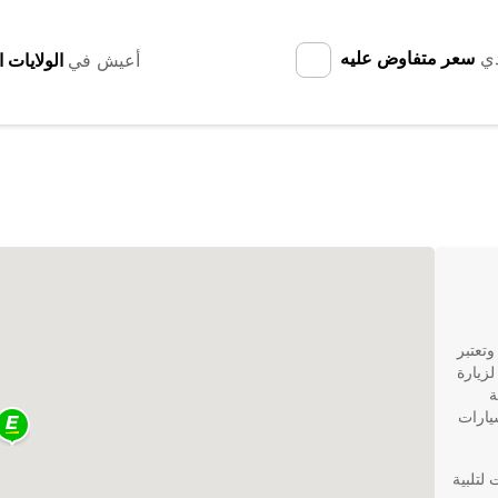
دي
سعر متفاوض عليه
أعيش في
وتعتبر
لزيارة
ة
يارات
ت لتلبية