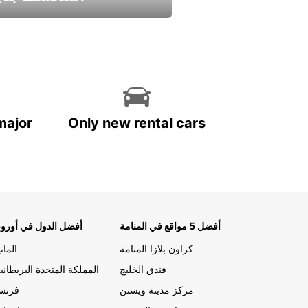
استمتع واحصل علي عرض
major
Only new rental cars
أفضل 5 مواقع في المنامة
أفضل الدول في أوروب
كراون بلازا المنامة
الماني
فندق الخليج
المملكة المتحدة البريطاني
مركز مدينة ويستن
فرنسا