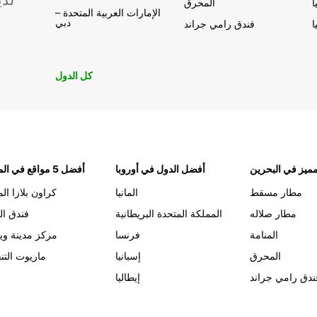
لدي
ا
المحرق
الإمارات العربية المتحدة –
دبي
ا
فندق رامي جراند
كل الدول
ميز في البحرين
أفضل الدول في أوروبا
أفضل 5 مواقع في المنامة
مطار مسقط
المانيا
كراون بلازا الم
مطار صلاله
المملكة المتحدة البريطانية
فندق ال
المنامة
فرنسا
مركز مدينة وي
المحرق
إسبانيا
ماريوت التن
ندق رامي جراند
إيطاليا