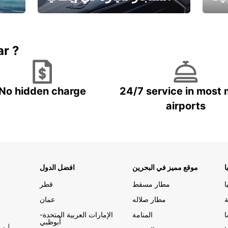
ستاجر مركبه في ايطاليا – بسعر
 خاص
مميز
ar ?
No hidden charge
24/7 service in most 
airports
ا
موقع مميز في البحرين
افضل الدول
ا
مطار مسقط
قطر
ة
مطار صلاله
عمان
المنامة
الإمارات العربية المتحدة-
أبوظبي