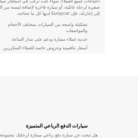
احتياجات جميع العملاء. سواء كنت ترغب في استئجار سيا
صغيرة لرحلة عائلية، أو سيارة فاخرة لإضافة لمسة من ال
إلى إجازتك، فإن Europcar لديها كل ما تحتاجه.
تشكيلة واسعة من السيارات بمختلف الأحجام
والمواصفات
خدمة عملاء ممتازة ودعم على مدار الساعة
أسعار تنافسية وعروض خاصة للعملاء المتكررين
باستخدام خدمة تأجير السيارات من Europcar ف
يمكنك الاستمتاع بالحرية والراحة في استكشاف كل ما تق
هذه المدينة الرائعة بسهولة ويسر. احجز سيارتك اليوم وابد
مغامرتك في غرناطة!
سيارات الدفع الرباعي المتميزة
هل تبحث عن سيارة دفع رباعي ممتازة لرحلتك
مجموعة و