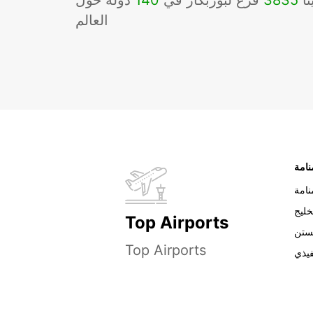
نا
3835
فرع لبوربكار في
140
دوله حول
العالم
نامة
خليج
Top Airports
ستن
Top Airports
فيذي