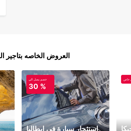
العروض الخاصه بتاجير ال
خاص
خصم يصل الي
30 %
كا
استئجار سيارة في إيطاليا