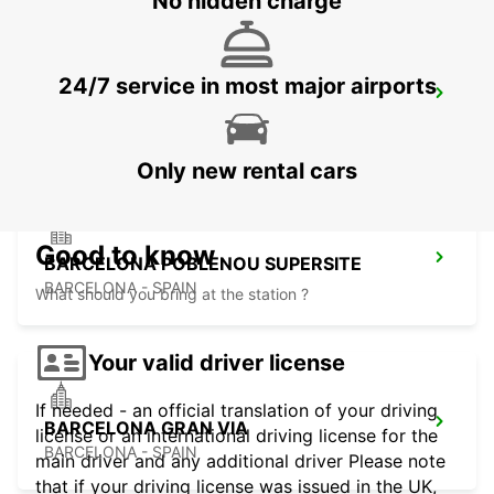
No hidden charge
24/7 service in most major airports
PERPIGNAN RAILWAY OPEN 2 12 25
PERPIGNAN - FRANCE
Only new rental cars
Good to know
BARCELONA POBLENOU SUPERSITE
BARCELONA - SPAIN
What should you bring at the station ?
Your valid driver license
If needed - an official translation of your driving
BARCELONA GRAN VIA
license or an international driving license for the
BARCELONA - SPAIN
main driver and any additional driver Please note
that if your driving license was issued in the UK,