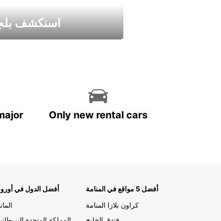
اسنكشف بلجي
استمتع واحصل علي عرض
major
Only new rental cars
أفضل 5 مواقع في المنامة
أفضل الدول في أوروب
كراون بلازا المنامة
الماني
فندق الخليج
المملكة المتحدة البريطاني