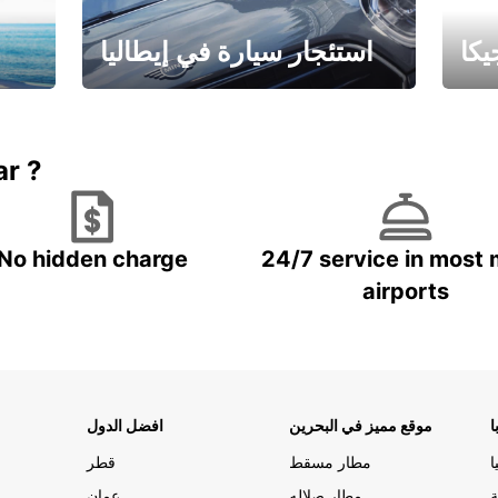
كا
استئجار سيارة في إيطاليا
ستاجر مركبه في ايطاليا – بسعر
 خاص
مميز
ar ?
No hidden charge
24/7 service in most 
airports
ا
موقع مميز في البحرين
افضل الدول
ا
مطار مسقط
قطر
ة
مطار صلاله
عمان