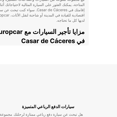
المتاحة، يمكنك العثور على السيارة المثالية لاحتياجاتك أثنا
إقامتك في Casar de Cáceres. سواء كنت تبحث عن
اقتصادية للقيادة في المدينة أو شاحنة
لديها كل ما تحتاجه.
مزايا تأجير السيارات مع car
في Casar de Cáceres
مجموعة واسعة من السيارات والشاحنات للاختيار 
بينها
خدمة عملاء متميزة ودعم على مدار الساعة
أسعار تنافسية وعروض خاصة للزبائن المتكررين
مواقع مريحة ومراكز تأجير في جميع
Cáceres
سواء كنت تخطط لرحلة عمل سريعة أو عطلة عائلية ممتع
يمكنك الاعتماد على Europcar لتقديم الخدمة التي 
وتجعل تجربة الإيجار سهلة ومريحة.
سيارات الدفع الرباعي المتميزة
قم بحجز سيارتك مع Europcar اليوم واستمتع برحلتك ف
هل تبحث عن سيارة دفع رباعي ممتازة لرحلتك
مجموعة و