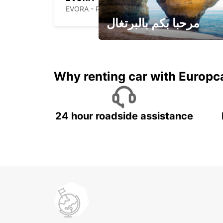
EVORA - PORTUGAL
مرحبا بكم بالبرتغال
لقضاء عطلة مميزة مع يوربكار
Why renting car with Europc
24 hour roadside assistance