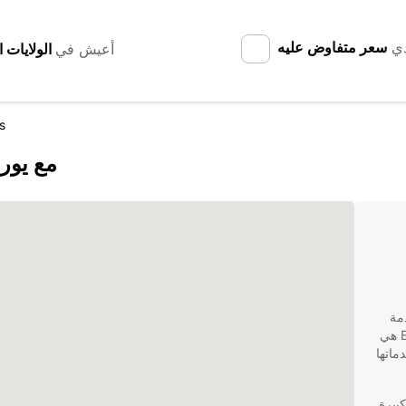
دي
سعر متفاوض عليه
أعيش في
s
اكتشف ar de Cáceres
ن خدمة
تأجير سيارات موثوقة وموثوقة، فلا تبحث بعيدًا. Europcar هي
ماتها
بيرة