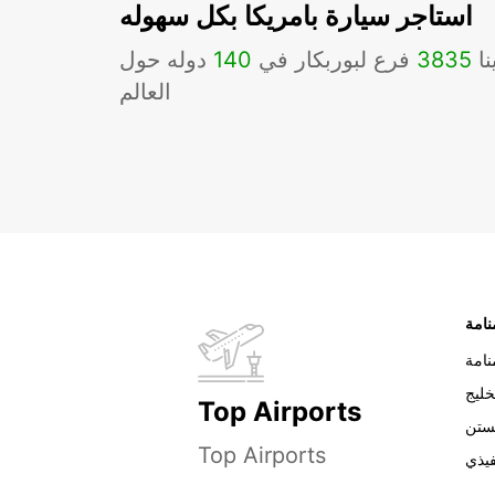
استاجر سيارة بامريكا بكل سهوله
نا
3835
فرع لبوربكار في
140
دوله حول
العالم
نامة
خليج
Top Airports
ستن
Top Airports
فيذي