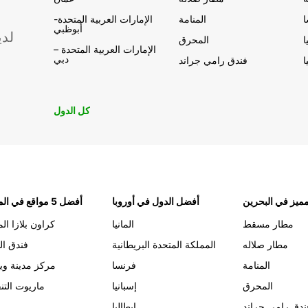
المنامة
الإمارات العربية المتحدة-
أبوظبي
لدي
ا
المحرق
الإمارات العربية المتحدة –
دبي
ا
فندق رامي جراند
كل الدول
ميز في البحرين
أفضل الدول في أوروبا
أفضل 5 مواقع في المنامة
مطار مسقط
المانيا
كراون بلازا الم
مطار صلاله
المملكة المتحدة البريطانية
فندق ال
المنامة
فرنسا
مركز مدينة وي
المحرق
إسبانيا
ماريوت التن
ندق رامي جراند
إيطاليا