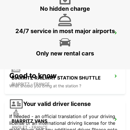
No hidden charge
24/7 service in most major airports
LOGRONO MAIN STATION
LOGRONO - SPAIN
Only new rental cars
Good to know
BIARRITZ RAILWAY STATION SHUTTLE
BIARRITZ - FRANCE
What should you bring at the station ?
Your valid driver license
If needed - an official translation of your driving
BIARRITZ VANS
license or an international driving license for the
ANGLET - FRANCE
main driver and any additional driver Please note