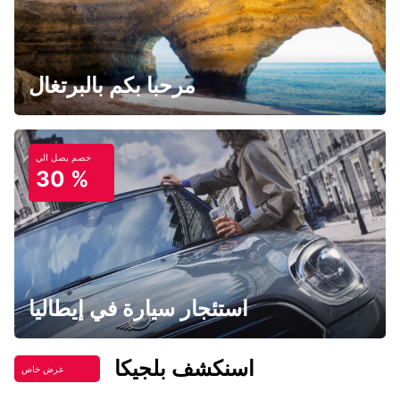
مرحبا بكم بالبرتغال
خصم يصل الي
30 %
استئجار سيارة في إيطاليا
اسنكشف بلجيكا
عرض خاص