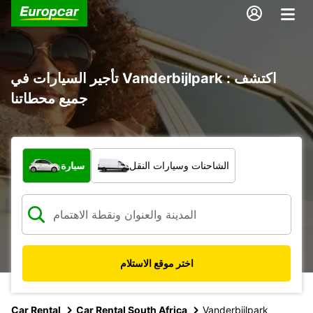
تأجير السيارات في Vanderbijlpark : اكتشف
جميع محطاتنا
ما نوع المركبة؟
الشاحنات وسيارات النقل
سيارة
اختر موقع الاستلام
Car Rental
Car Rental South Africa
Vanderbijlpark