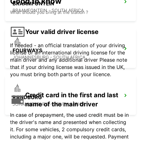
Good to know
BRAAMFONTEIN
BRAAMFONTEIN - SOUTH AFRICA
What should you bring at the station ?
Your valid driver license
If needed - an official translation of your driving
FOURWAYS
license or an international driving license for the
JOHANNESBURG - SOUTH AFRICA
main driver and any additional driver Please note
that if your driving license was issued in the UK,
you must bring both parts of your licence.
Credit card in the first and last
RANDBURG
name of the main driver
JOHANNESBURG - SOUTH AFRICA
In case of prepayment, the used credit must be in
the driver's name and presented when collecting
it. For some vehicles, 2 compulsory credit cards,
including a major one, will be requested. Payment