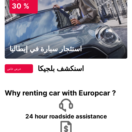
30 %
استئجار سيارة في إيطاليا
اسنكشف بلجيكا
عرض خاص
Why renting car with Europcar ?
24 hour roadside assistance