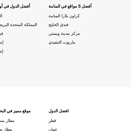
أفضل 5 مواقع في المنامة
أفضل الدول في أور
سلوفاكيا
كراون بلازا المنامة
ال
فندق الخليج
المملكة المتحدة البريط
سواء كنت تزور سلوفاكيا للعمل أو للترفيه، يمكنك الاعتم
Europcar لتوفير وسيلة تنقل مريحة وموثوقة. اختر من ب
مركز مدينة ويستن
فر
أحدث السيارات واستمتع برحلتك دون عناء.
ماريوت التنفيذي
إسب
إيط
افضل الدول
موقع مميز في البح
قطر
مطار مس
عمان
مطار صل