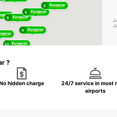
2
4
5
ضل
ار
4
13
ar ?
No hidden charge
24/7 service in most 
airports
ت
 في