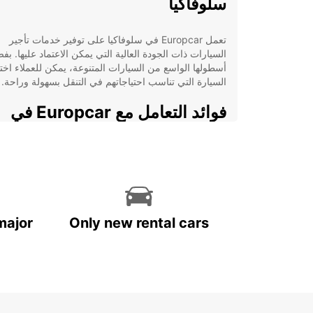
سلوفاكيا
تعمل Europcar في سلوفاكيا على توفير خدمات تأجير
السيارات ذات الجودة العالية التي يمكن الاعتماد عليها. بف
أسطولها الواسع من السيارات المتنوعة، يمكن للعملاء اختي
السيارة التي تناسب احتياجاتهم في التنقل بسهولة وراحة.
فوائد التعامل مع Europcar في
سلوفاكيا
تشكيلة واسعة من السيارات الحديثة والموثوقة
للاختيار من بينها.
خدمة عملاء ممتازة وفريق عمل محترف يضمنان
تجربة تأجير مريحة.
major
Only new rental cars
مواقع مريحة لوكالات Europa في سلوفاكيا يسهل
الوصول إليها.
أسعار تنافسية وخيارات تأجير مرنة تناسب احتياجا
جميع العملاء.
اختر Europcar لرحلتك القادمة