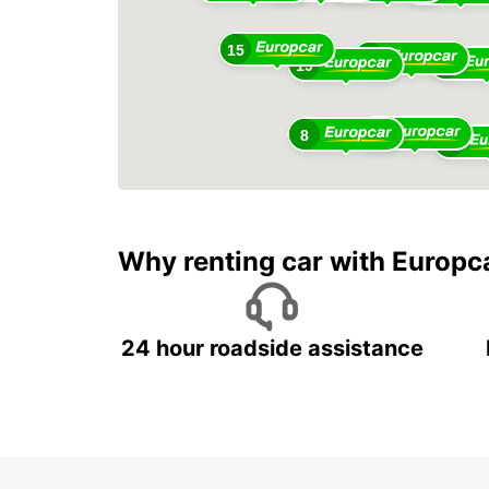
15
12
10
19
5
8
20
Why renting car with Europc
24 hour roadside assistance