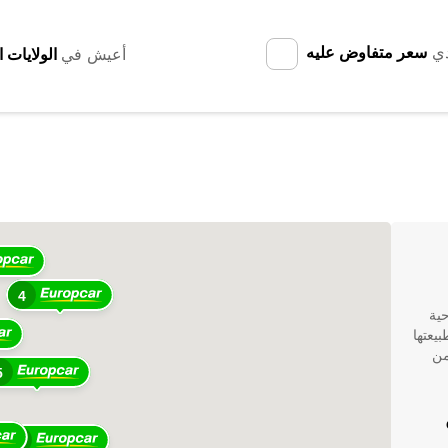
دي
سعر متفاوض عليه
أعيش في
4
4
حية
يعتها
من
5
في
14