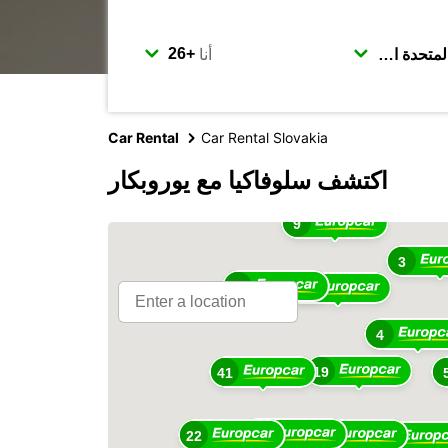
أنا
Car Rental
Car Rental Slovakia
اكتشف سلوفاكيا مع يوروبكار
9
3
13
28
4
19
41
41
22
13
11