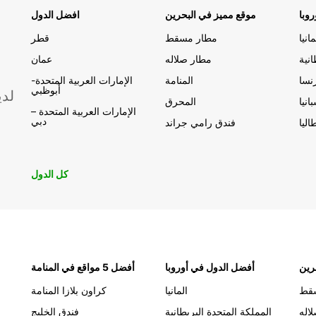
وبا
موقع مميز في البحرين
افضل الدول
مانيا
مطار مسقط
قطر
انية
مطار صلاله
عمان
اد على
ين
نسا
المنامة
الإمارات العربية المتحدة-
أبوظبي
لدي
انيا
المحرق
الإمارات العربية المتحدة –
دبي
اليا
فندق رامي جراند
كل الدول
رين
أفضل الدول في أوروبا
أفضل 5 مواقع في المنامة
قط
المانيا
كراون بلازا المنامة
اله
المملكة المتحدة البريطانية
فندق الخليج