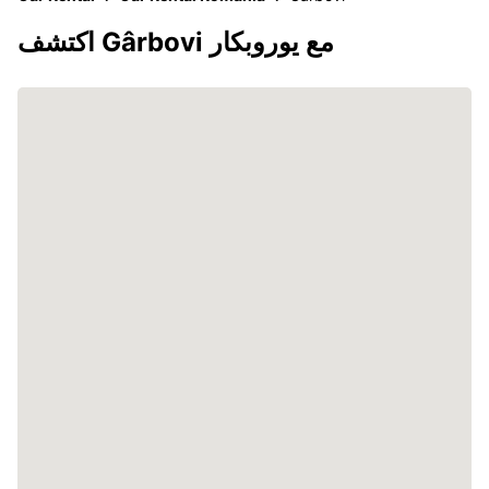
اكتشف Gârbovi مع يوروبكار