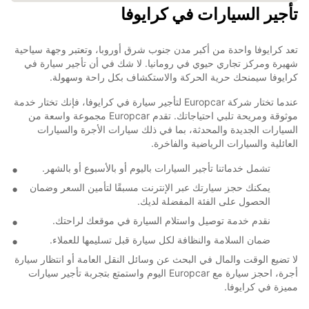
تأجير السيارات في كرايوفا
تعد كرايوفا واحدة من أكبر مدن جنوب شرق أوروبا، وتعتبر وجهة سياحية
شهيرة ومركز تجاري حيوي في رومانيا. لا شك في أن تأجير سيارة في
كرايوفا سيمنحك حرية الحركة والاستكشاف بكل راحة وسهولة.
عندما تختار شركة Europcar لتأجير سيارة في كرايوفا، فإنك تختار خدمة
موثوقة ومريحة تلبي احتياجاتك. تقدم Europcar مجموعة واسعة من
السيارات الجديدة والمحدثة، بما في ذلك سيارات الأجرة والسيارات
العائلية والسيارات الرياضية والفاخرة.
تشمل خدماتنا تأجير السيارات باليوم أو بالأسبوع أو بالشهر.
يمكنك حجز سيارتك عبر الإنترنت مسبقًا لتأمين السعر وضمان
الحصول على الفئة المفضلة لديك.
نقدم خدمة توصيل واستلام السيارة في موقعك لراحتك.
ضمان السلامة والنظافة لكل سيارة قبل تسليمها للعملاء.
لا تضيع الوقت والمال في البحث عن وسائل النقل العامة أو انتظار سيارة
أجرة، احجز سيارة مع Europcar اليوم واستمتع بتجربة تأجير سيارات
مميزة في كرايوفا.