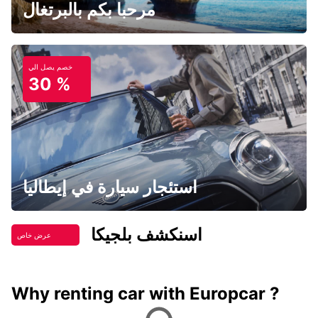
مرحبا بكم بالبرتغال
خصم يصل الي
30 %
استئجار سيارة في إيطاليا
اسنكشف بلجيكا
عرض خاص
Why renting car with Europcar ?