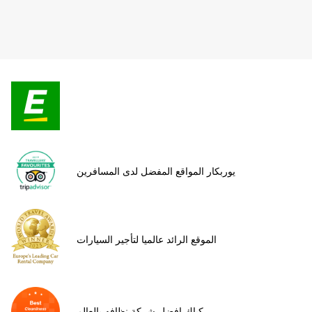
يوربكار المواقع المفضل لدى المسافرين
الموقع الرائد عالميا لتأجير السيارات
كياك افضل شركة نظافه بالعالم