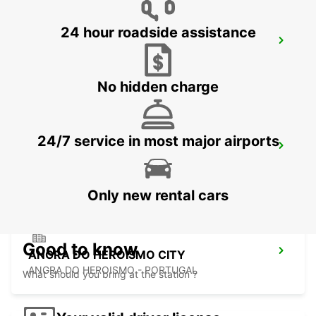
24 hour roadside assistance
HORTA CITY
HORTA - PORTUGAL
No hidden charge
24/7 service in most major airports
HORTA AIRPORT
HORTA - PORTUGAL
Only new rental cars
Good to know
ANGRA DO HEROISMO CITY
ANGRA DO HEROISMO - PORTUGAL
What should you bring at the station ?