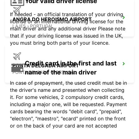
Your valid driver license
If needed - an official translation of your driving
ANGRA DO HEROISMO AIRPORT
license or an international driving license for the
LAJES - PORTUGAL
main driver and any additional driver Please note
that if your driving license was issued in the UK,
you must bring both parts of your licence.
Credit card in the first and last
PONTA DELGADA AIRPORT
name of the main driver
PONTA DELGADA - PORTUGAL
In case of prepayment, the used credit must be in
the driver's name and presented when collecting
it. For some vehicles, 2 compulsory credit cards,
including a major one, will be requested. Payment
cards bearing the words "debit card", "prepaid",
"electron", "maestro", "ecard" printed on the front
or on the back of your card are not accepted