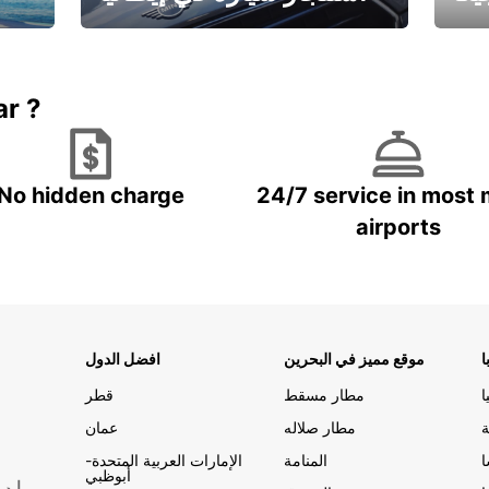
ستاجر مركبه في ايطاليا – بسعر
 خاص
مميز
ar ?
No hidden charge
24/7 service in most 
airports
ا
موقع مميز في البحرين
افضل الدول
ا
مطار مسقط
قطر
ة
مطار صلاله
عمان
المنامة
الإمارات العربية المتحدة-
أبوظبي