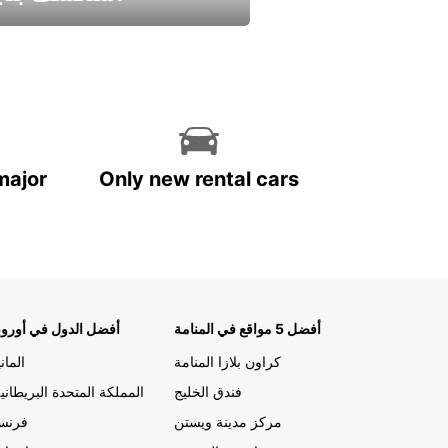
استمتع واحصل علي عرض
major
Only new rental cars
أفضل 5 مواقع في المنامة
أفضل الدول في أوروب
كراون بلازا المنامة
الماني
فندق الخليج
المملكة المتحدة البريطاني
مركز مدينة ويستن
فرنسا