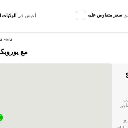
دي
سعر متفاوض عليه
أعيش في
a Feira
اكتشف Santa Maria da Feira مع يور
S
 الجذب
Europcar خدمات تأجير
بفضل شبكة واسعة من الفروع في Santa Maria da Feira،
سيارات