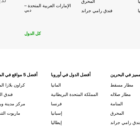
لدي
ا
المحرق
الإمارات العربية المتحدة –
دبي
ا
فندق رامي جراند
كل الدول
ميز في البحرين
أفضل الدول في أوروبا
أفضل 5 مواقع في المنامة
مطار مسقط
المانيا
كراون بلازا الم
مطار صلاله
المملكة المتحدة البريطانية
فندق ال
المنامة
فرنسا
مركز مدينة وي
المحرق
إسبانيا
ماريوت التن
ندق رامي جراند
إيطاليا