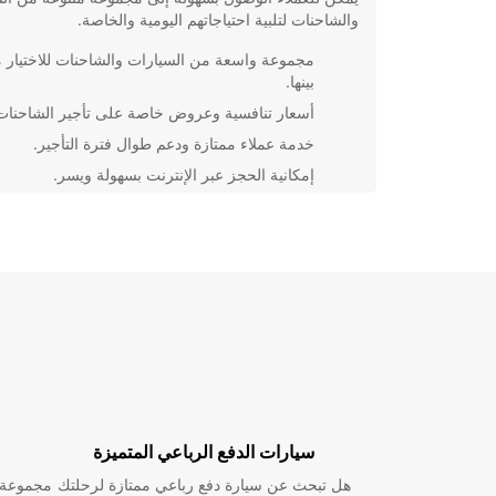
والشاحنات لتلبية احتياجاتهم اليومية والخاصة.
مجموعة واسعة من السيارات والشاحنات للاختيار 
بينها.
أسعار تنافسية وعروض خاصة على تأجير الشاحنات
خدمة عملاء ممتازة ودعم طوال فترة التأجير.
إمكانية الحجز عبر الإنترنت بسهولة ويسر.
سواء كنت تحتاج إلى شاحنة لنقل الأثاث أو سيارة لاستك
المدينة، يمكنك الاعتماد على Europcar في a
Feira لتلبية احتياجاتك بكل سهولة وموثوقية.
لا تتردد في الاتصال بنا اليوم لحجز شاحنة أو سيارة مناسب
Europcar.
سيارات الدفع الرباعي المتميزة
هل تبحث عن سيارة دفع رباعي ممتازة لرحلتك
مجموعة و