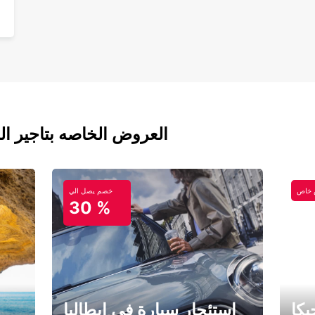
العروض الخاصه بتاجير ال
خاص
خصم يصل الي
30 %
كا
استئجار سيارة في إيطاليا