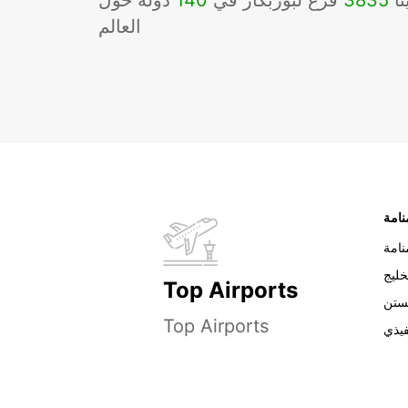
نا
3835
فرع لبوربكار في
140
دوله حول
العالم
نامة
خليج
Top Airports
ستن
Top Airports
فيذي