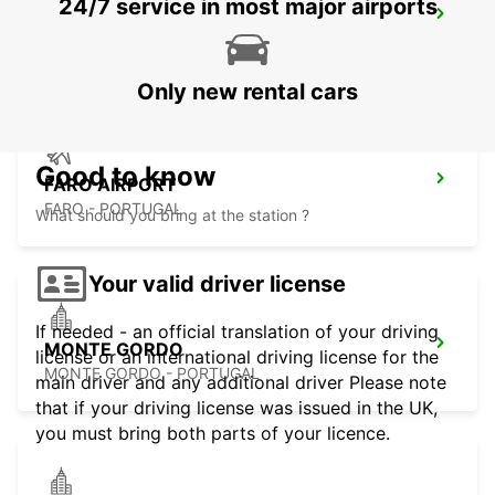
24/7 service in most major airports
FARO MONTENEGRO
FARO - PORTUGAL
Only new rental cars
Good to know
FARO AIRPORT
FARO - PORTUGAL
What should you bring at the station ?
Your valid driver license
If needed - an official translation of your driving
MONTE GORDO
license or an international driving license for the
MONTE GORDO - PORTUGAL
main driver and any additional driver Please note
that if your driving license was issued in the UK,
you must bring both parts of your licence.