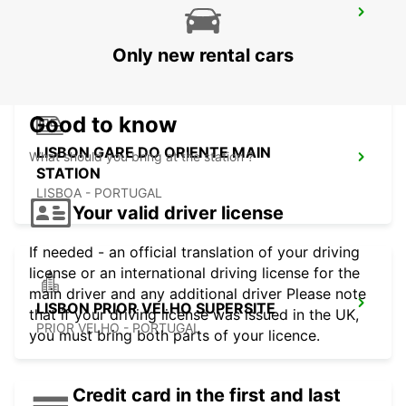
LISBON AIRPORT
LISBOA - PORTUGAL
Only new rental cars
Good to know
LISBON GARE DO ORIENTE MAIN
What should you bring at the station ?
STATION
LISBOA - PORTUGAL
Your valid driver license
If needed - an official translation of your driving
license or an international driving license for the
main driver and any additional driver Please note
LISBON PRIOR VELHO SUPERSITE
that if your driving license was issued in the UK,
PRIOR VELHO - PORTUGAL
you must bring both parts of your licence.
Credit card in the first and last