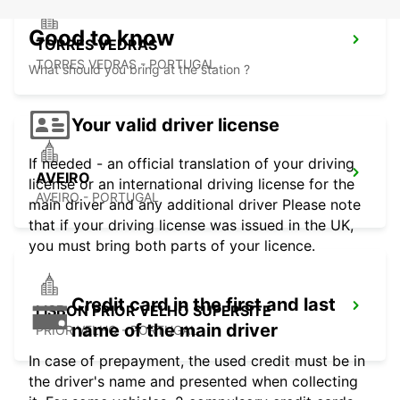
Good to know
TORRES VEDRAS
TORRES VEDRAS - PORTUGAL
What should you bring at the station ?
Your valid driver license
If needed - an official translation of your driving
AVEIRO
license or an international driving license for the
AVEIRO - PORTUGAL
main driver and any additional driver Please note
that if your driving license was issued in the UK,
you must bring both parts of your licence.
Credit card in the first and last
LISBON PRIOR VELHO SUPERSITE
name of the main driver
PRIOR VELHO - PORTUGAL
In case of prepayment, the used credit must be in
the driver's name and presented when collecting