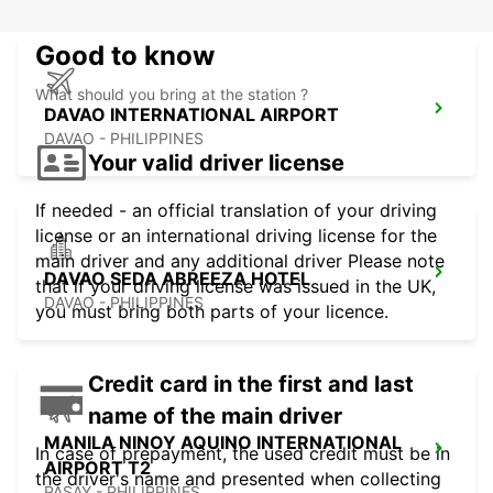
Good to know
What should you bring at the station ?
DAVAO INTERNATIONAL AIRPORT
DAVAO - PHILIPPINES
Your valid driver license
If needed - an official translation of your driving
license or an international driving license for the
main driver and any additional driver Please note
DAVAO SEDA ABREEZA HOTEL
that if your driving license was issued in the UK,
DAVAO - PHILIPPINES
you must bring both parts of your licence.
Credit card in the first and last
name of the main driver
MANILA NINOY AQUINO INTERNATIONAL
In case of prepayment, the used credit must be in
AIRPORT T2
the driver's name and presented when collecting
PASAY - PHILIPPINES