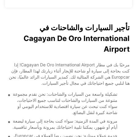
تأجير السيارات والشاحنات في
Cagayan De Oro International
Airport
مرحبًا بك في مطار Cagayan De Oro International Airport! إذا
كنت بحاجة إلى سيارة أو شاحنة للإيجار أثناء زيارتك لهذا المطار، فإن
Europcar هي الشركة المثالية لك. كمدير السيارات الرائد عالميًا، نحن
هنا لنلبي جميع احتياجاتك في مجال تأجير السيارات.
تشكيلة واسعة من السيارات والشاحنات: نحن نقدم مجموعة
متنوعة من السيارات والشاحنات لتناسب جميع الاحتياجات،
سواء كنت تبحث عن سيارة اقتصادية للاستخدام اليومي أو
شاحنة كبيرة لنقل البضائع.
مرونة في المدة الزمنية: سواء كنت بحاجة إلى سيارة لبضعة
أيام أو شهور، يمكننا تلبية احتياجاتك بمرونة وبأسعار تنافسية.
خدمة عملاء ممتازة: نحن نضمن رضا العملاء في Europcar،