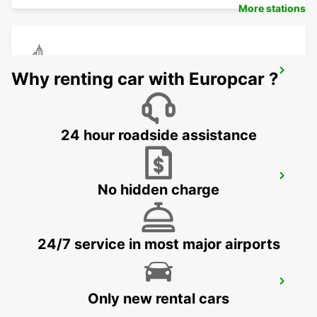
More stations
CEBU LAPU LAPU CITY STATION
Why renting car with Europcar ?
LAPU LAPU CITY CEBU - PHILIPPINES
24 hour roadside assistance
CEBU SEDA AYALA CENTER CEBU
No hidden charge
CEBU CITY - PHILIPPINES
24/7 service in most major airports
DAVAO AIRPORT VIEW PETROL STATION
Only new rental cars
DAVAO - PHILIPPINES