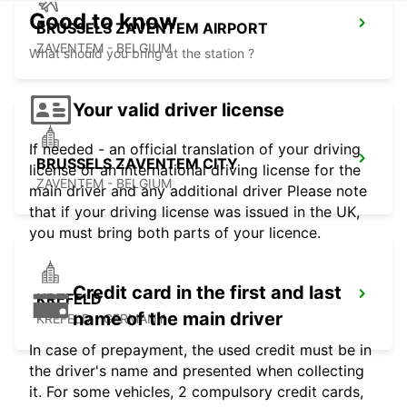
Good to know
BRUSSELS ZAVENTEM AIRPORT
ZAVENTEM - BELGIUM
What should you bring at the station ?
Your valid driver license
If needed - an official translation of your driving
BRUSSELS ZAVENTEM CITY
license or an international driving license for the
ZAVENTEM - BELGIUM
main driver and any additional driver Please note
that if your driving license was issued in the UK,
you must bring both parts of your licence.
Credit card in the first and last
KREFELD
name of the main driver
KREFELD - GERMANY
In case of prepayment, the used credit must be in
the driver's name and presented when collecting
it. For some vehicles, 2 compulsory credit cards,