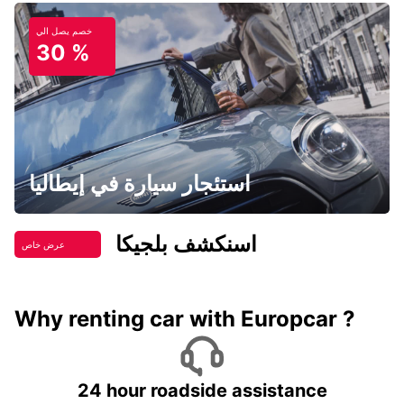
خصم يصل الي
30 %
استئجار سيارة في إيطاليا
اسنكشف بلجيكا
عرض خاص
Why renting car with Europcar ?
24 hour roadside assistance