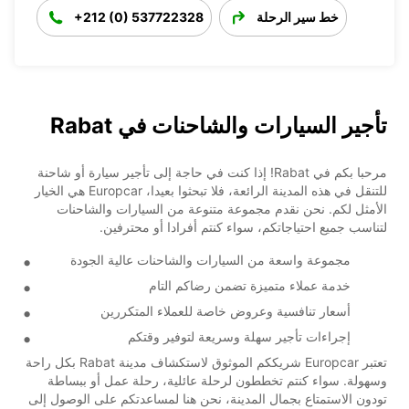
خط سير الرحلة
+212 (0) 537722328
تأجير السيارات والشاحنات في Rabat
مرحبا بكم في Rabat! إذا كنت في حاجة إلى تأجير سيارة أو شاحنة
للتنقل في هذه المدينة الرائعة، فلا تبحثوا بعيدا، Europcar هي الخيار
الأمثل لكم. نحن نقدم مجموعة متنوعة من السيارات والشاحنات
لتناسب جميع احتياجاتكم، سواء كنتم أفرادا أو محترفين.
مجموعة واسعة من السيارات والشاحنات عالية الجودة
خدمة عملاء متميزة تضمن رضاكم التام
أسعار تنافسية وعروض خاصة للعملاء المتكررين
إجراءات تأجير سهلة وسريعة لتوفير وقتكم
تعتبر Europcar شريككم الموثوق لاستكشاف مدينة Rabat بكل راحة
وسهولة. سواء كنتم تخططون لرحلة عائلية، رحلة عمل أو ببساطة
تودون الاستمتاع بجمال المدينة، نحن هنا لمساعدتكم على الوصول إلى