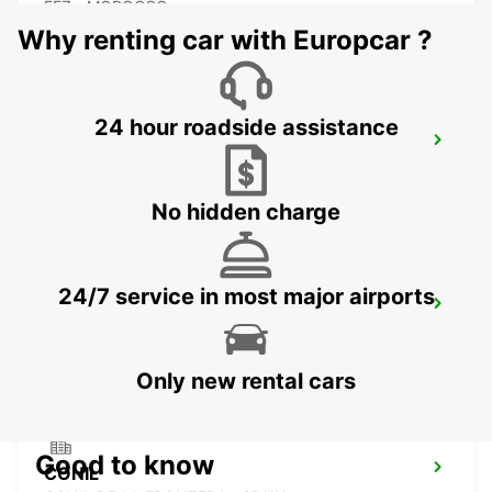
FEZ - MOROCCO
Why renting car with Europcar ?
24 hour roadside assistance
TANGIER
TANGIER - MOROCCO
No hidden charge
24/7 service in most major airports
TANGIER IBN BATOUTA AIRPORT
TANGIER - MOROCCO
Only new rental cars
Good to know
CONIL