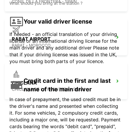
CONIL DE LA FRONTERA - SPAIN
What should you bring at the station ?
Your valid driver license
If needed - an official translation of your driving
RABAT AIRPORT
license or an international driving license for the
RABAT - MOROCCO
main driver and any additional driver Please note
that if your driving license was issued in the UK,
you must bring both parts of your licence.
Credit card in the first and last
CHICLANA
name of the main driver
CHICLANA DE LA FRONTERA - SPAIN
In case of prepayment, the used credit must be in
the driver's name and presented when collecting
it. For some vehicles, 2 compulsory credit cards,
including a major one, will be requested. Payment
cards bearing the words "debit card", "prepaid",