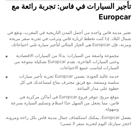
تأجير السيارات في فاس: تجربة رائعة مع
Europcar
تعتبر مدينة فاس واحدة من أجمل المدن التاريخية في المغرب، وتقع في
شمال البلاد. إذا كنت تخطط لزيارة فاس وترغب في تجربة سفر مريحة
ومرنة، فإن Europcar هي الخيار المثالي لتأجير سيارة تلبي احتياجاتك.
مجموعة واسعة من السيارات: بدءًا من السيارات الاقتصادية
وحتى السيارات الفاخرة، تقدم Europcar تشكيلة متنوعة من
السيارات لتناسب جميع الاحتياجات.
خدمة عالية الجودة: يضمن Europcar تجربة تأجير سيارات
سلسة وممتعة، مع فريق محترف متاح لمساعدتك في كل
خطوة على مدار الساعة.
موقع مريح: تتوفر فروع Europcar في أماكن مركزية في
فاس، مما يجعل من السهل جدًا استلام وتسليم السيارة بسرعة
وسهولة.
بفضل Europcar، يمكنك استكشاف جمال مدينة فاس بكل راحة ومرونة.
احجز سيارتك اليوم لتجربة سفر لا تنسى!