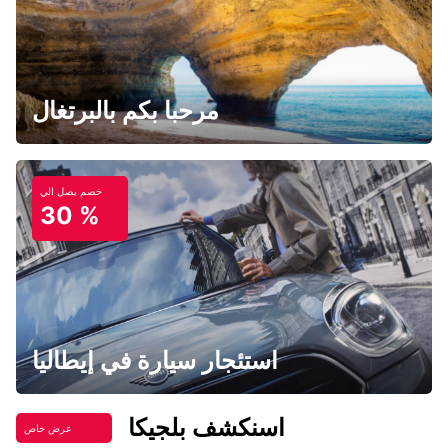
مرحبا بكم بالبرتغال
خصم يصل الي
30 %
استئجار سيارة في إيطاليا
اسنكشف بلجيكا
عرض خاص